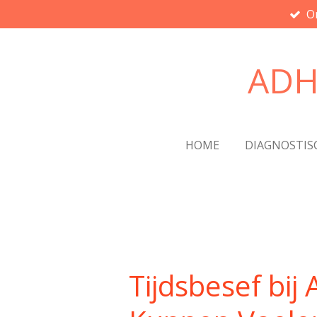
O
Ga
direct
naar
ADH
de
hoofdinhoud
HOME
DIAGNOSTIS
Tijdsbesef bi