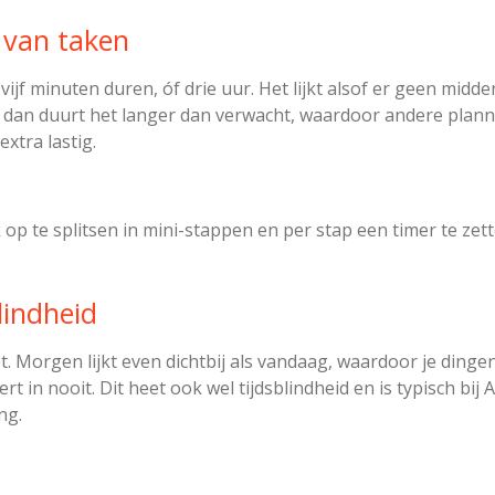
 van taken
vijf minuten duren, óf drie uur. Het lijkt alsof er geen midde
ar dan duurt het langer dan verwacht, waardoor andere plann
xtra lastig.
op te splitsen in mini-stappen en per stap een timer te zette
lindheid
 Morgen lijkt even dichtbij als vandaag, waardoor je dingen bl
rt in nooit. Dit heet ook wel tijdsblindheid en is typisch b
ng.