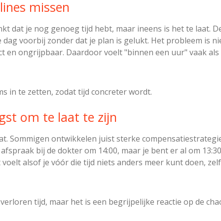
lines missen
kt dat je nog genoeg tijd hebt, maar ineens is het te laat. D
de dag voorbij zonder dat je plan is gelukt. Het probleem is n
t en ongrijpbaar. Daardoor voelt "binnen een uur" vaak als "n
s in te zetten, zodat tijd concreter wordt.
st om te laat te zijn
t. Sommigen ontwikkelen juist sterke compensatiestrategieë
 afspraak bij de dokter om 14:00, maar je bent er al om 13:30
voelt alsof je vóór die tijd niets anders meer kunt doen, zel
verloren tijd, maar het is een begrijpelijke reactie op de ch