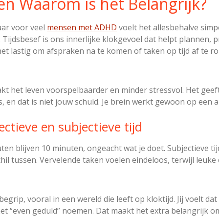
 en Waarom is het Belangrijk?
aar voor veel
mensen met ADHD
voelt het allesbehalve simp
 Tijdsbesef is ons innerlijke klokgevoel dat helpt plannen, p
et lastig om afspraken na te komen of taken op tijd af te r
t het leven voorspelbaarder en minder stressvol. Het geeft 
, en dat is niet jouw schuld. Je brein werkt gewoon op een 
ectieve en subjectieve tijd
nuten blijven 10 minuten, ongeacht wat je doet. Subjectieve tijd
il tussen. Vervelende taken voelen eindeloos, terwijl leuke 
begrip, vooral in een wereld die leeft op kloktijd. Jij voelt 
het “even geduld” noemen. Dat maakt het extra belangrijk o