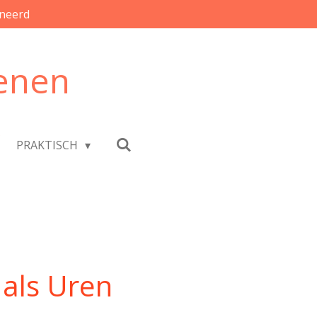
neerd
enen
PRAKTISCH
 als Uren