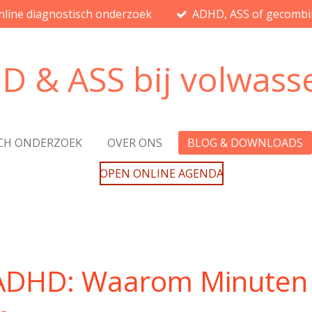
nline diagnostisch onderzoek
ADHD, ASS of gecombi
D & ASS bij volwass
CH ONDERZOEK
OVER ONS
BLOG & DOWNLOADS
OPEN ONLINE AGENDA
j ADHD: Waarom Minuten