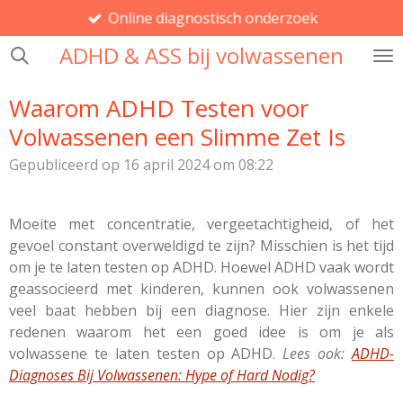
Online diagnostisch onderzoek
Ga
direct
ADHD & ASS bij volwassenen
naar
de
Waarom ADHD Testen voor
hoofdinhoud
Volwassenen een Slimme Zet Is
Gepubliceerd op 16 april 2024 om 08:22
Moeite met concentratie, vergeetachtigheid, of het
gevoel constant overweldigd te zijn? Misschien is het tijd
om je te laten testen op ADHD. Hoewel ADHD vaak wordt
geassocieerd met kinderen, kunnen ook volwassenen
veel baat hebben bij een diagnose. Hier zijn enkele
redenen waarom het een goed idee is om je als
volwassene te laten testen op ADHD.
Lees ook:
ADHD-
Diagnoses Bij Volwassenen: Hype of Hard Nodig?